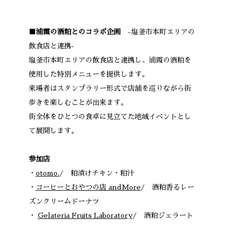
■浦霞の酒粕とのコラボ企画
-塩釜市本町エリアの
飲食店と連携‐
塩釜市本町エリアの飲食店と連携し、浦霞の酒粕を
使用した特別メニューを提供します。
来場者はスタンプラリー形式で店舗を巡りながら街
歩きを楽しむことが出来ます。
街全体をひとつの食卓に見立てた地域イベントとし
て展開します。
参加店
・
otomo.
/ 粕漬けチキン・粕汁
・
コーヒーとおやつの店 andMore
/ 酒粕香るレー
ズンクリームドーナツ
・
Gelateria Fruits Laboratory
/ 酒粕ジェラート