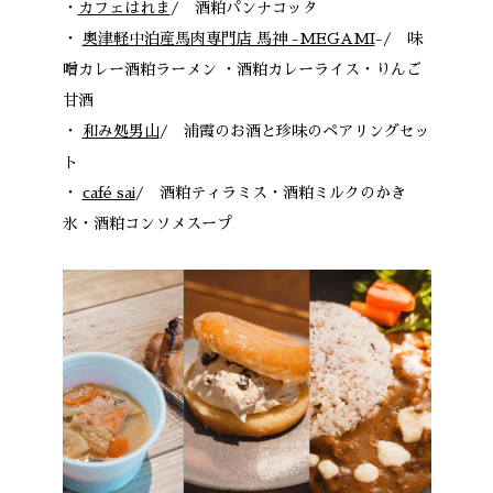
・
カフェはれま
/ 酒粕パンナコッタ
・
奥津軽中泊産馬肉専門店 馬神 -MEGAMI
-/ 味
噌カレー酒粕ラーメン ・酒粕カレーライス・りんご
甘酒
・
和み処男山
/ 浦霞のお酒と珍味のペアリングセッ
ト
・
café sai
/ 酒粕ティラミス・酒粕ミルクのかき
氷・酒粕コンソメスープ