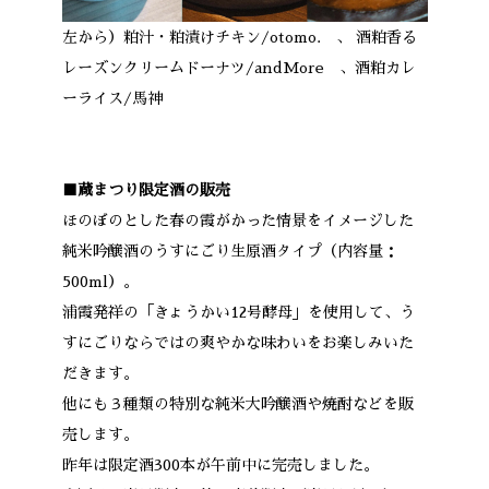
左から）粕汁・粕漬けチキン/otomo. 、 酒粕香る
レーズンクリームドーナツ/andMore 、酒粕カレ
ーライス/馬神
■蔵まつり限定酒の販売
ほのぼのとした春の霞がかった情景をイメージした
純米吟醸酒のうすにごり生原酒タイプ（内容量：
500ml）。
浦霞発祥の「きょうかい12号酵母」を使用して、う
すにごりならではの爽やかな味わいをお楽しみいた
だきます。
他にも３種類の特別な純米大吟醸酒や焼酎などを販
売します。
昨年は限定酒300本が午前中に完売しました。