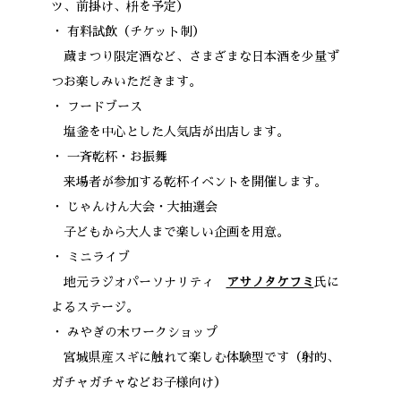
ツ、前掛け、枡を予定）
・ 有料試飲（チケット制）
蔵まつり限定酒など、さまざまな日本酒を少量ず
つお楽しみいただきます。
・ フードブース
塩釜を中心とした人気店が出店します。
・ 一斉乾杯・お振舞
来場者が参加する乾杯イベントを開催します。
・ じゃんけん大会・大抽選会
子どもから大人まで楽しい企画を用意。
・ ミニライブ
地元ラジオパーソナリティ
アサノタケフミ
氏に
よるステージ。
・ みやぎの木ワークショップ
宮城県産スギに触れて楽しむ体験型です（射的、
ガチャガチャなどお子様向け）